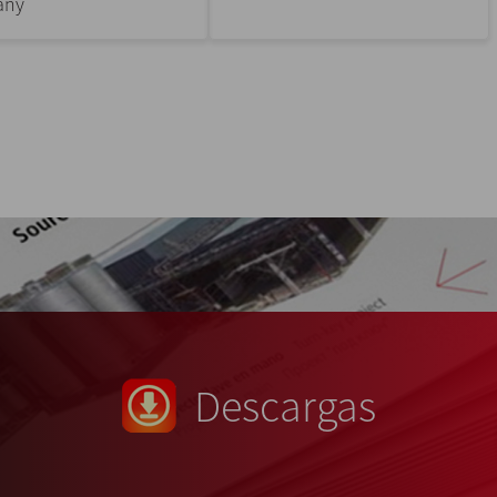
any
Descargas