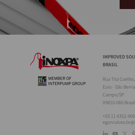
IMPROVED SOL
BRASIL
Rua Tita Coelho,
Euro - São Bern
Campo/SP
09810-060 Brasi
+55 11 4352-90
egoncalves.br