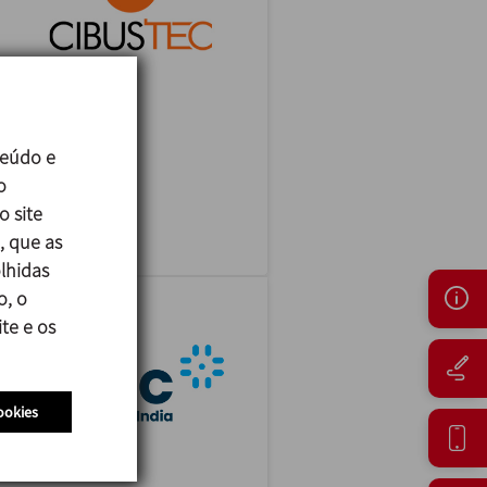
CIBUSTEC
teúdo e
27/10/2026
o
Parma - Italy
o site
, que as
lhidas
o, o
te e os
ookies