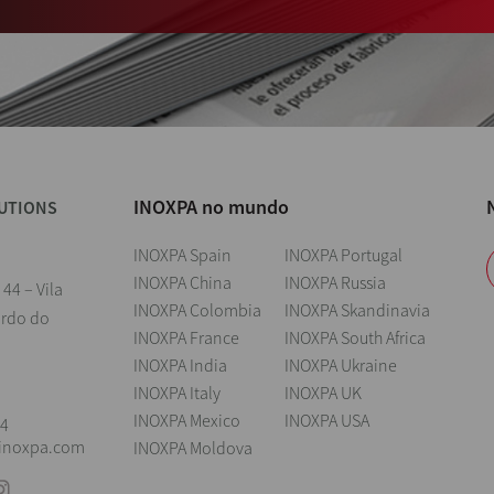
INOXPA no mundo
UTIONS
INOXPA Spain
INOXPA Portugal
INOXPA China
INOXPA Russia
 44 – Vila
INOXPA Colombia
INOXPA Skandinavia
ardo do
INOXPA France
INOXPA South Africa
INOXPA India
INOXPA Ukraine
l
INOXPA Italy
INOXPA UK
INOXPA Mexico
INOXPA USA
04
@inoxpa.com
INOXPA Moldova