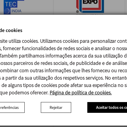
 de cookies
A FOODTEC INDIA
PACK EXPO
site utiliza cookies. Utilizamos cookies para personalizar con
INTERNATIONAL
/2026
, fornecer funcionalidades de redes sociais e analisar o noss
i - India
18/10/2026
 Também partilhamos informações acerca da sua utilização d
Chicago - USA
ossos parceiros de redes sociais, de publicidade e de análise
mbinar com outras informações que lhes forneceu ou reco
 a partir da sua utilização dos respetivos serviços. No entant
 de alguns tipos de cookies pode afetar sua experiência no si
 que podemos oferecer.
Página de política de cookies.
preferências
Rejeitar
Aceitar todos os c