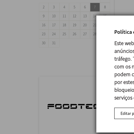
2
3
4
5
6
7
8
9
10
11
12
13
14
15
16
17
18
19
20
21
22
Política
23
24
25
26
27
28
29
ANUG
Este web
30
31
29/09
anúncios
Mumba
tráfego.
com os n
podem co
por estes
bloqueio
serviços
Editar 