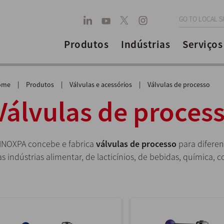
GO TO LOCAL S
Produtos
Indústrias
Serviços
ome
|
Produtos
|
Válvulas e acessórios
|
Válvulas de processo
Válvulas de proces
 INOXPA concebe e fabrica
válvulas de processo
para diferen
s indústrias alimentar, de lacticínios, de bebidas, química,