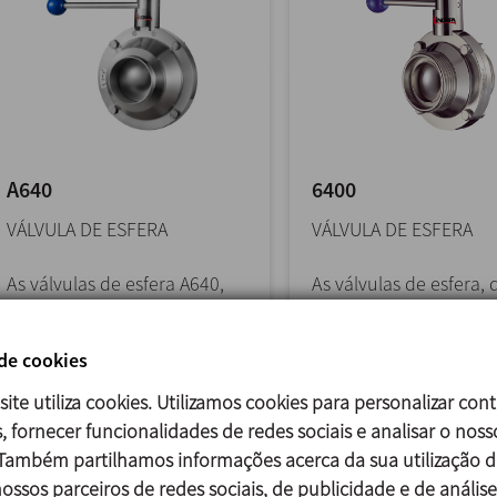
A640
6400
VÁLVULA DE ESFERA
VÁLVULA DE ESFERA
As válvulas de esfera A640,
As válvulas de esfera, 
quer sejam de acionamento
sejam de acionament
manual ou automático,
manual ou automátic
 de cookies
podem ser usadas
podem ser usadas
principalmente para
principalmente para l
site utiliza cookies. Utilizamos cookies para personalizar con
líquidos...
viscosos...
, fornecer funcionalidades de redes sociais e analisar o noss
 Também partilhamos informações acerca da sua utilização d
ossos parceiros de redes sociais, de publicidade e de análise