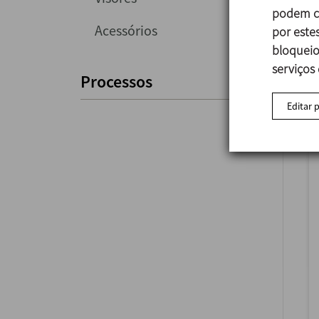
podem co
Acessórios
por estes
bloqueio
serviços
Processos
Editar 