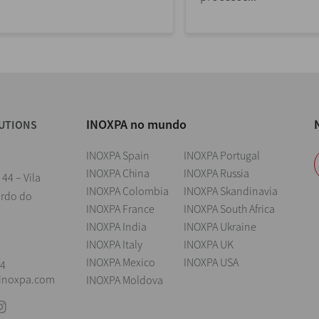
INOXPA no mundo
UTIONS
INOXPA Spain
INOXPA Portugal
INOXPA China
INOXPA Russia
 44 – Vila
INOXPA Colombia
INOXPA Skandinavia
ardo do
INOXPA France
INOXPA South Africa
INOXPA India
INOXPA Ukraine
l
INOXPA Italy
INOXPA UK
INOXPA Mexico
INOXPA USA
04
@inoxpa.com
INOXPA Moldova