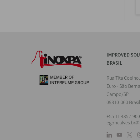
IMPROVED SOL
BRASIL
Rua Tita Coelho,
Euro - São Bern
Campo/SP
09810-060 Brasi
+55 11 4352-90
egoncalves.br