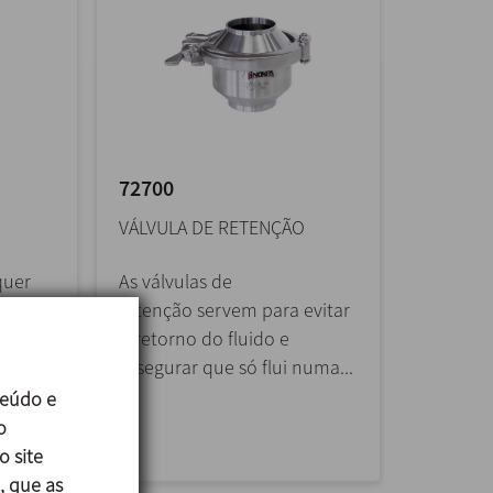
72700
VÁLVULA DE RETENÇÃO
quer
As válvulas de
o
retenção servem para evitar
o,
o retorno do fluido e
assegurar que só flui numa...
íquidos
teúdo e
o
o site
, que as