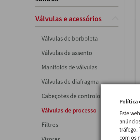
Válvulas e acessórios
Válvulas de borboleta
Válvulas de assento
Manifolds de válvulas
Válvulas de diafragma
Cabeçotes de controlo
Política
Válvulas de processo
Este web
anúncios
Filtros
tráfego.
com os n
Visores