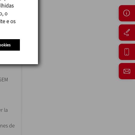
lhidas
o, o
te e os
ookies
GEM
r la
ones de