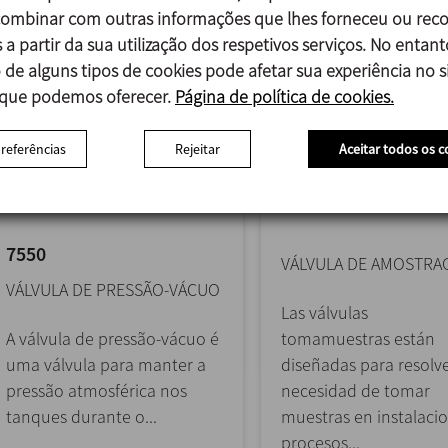
mbinar com outras informações que lhes forneceu ou reco
 a partir da sua utilização dos respetivos serviços. No entant
 de alguns tipos de cookies pode afetar sua experiência no si
 que podemos oferecer.
Página de política de cookies.
preferências
Rejeitar
Aceitar todos os c
7550
VÁLVULA DE AMOSTRA
VÁLVULA DE PRESSÃO-VÁCUO
Las válvulas
A válvula de pressão-vácuo é
tomamuestras están
uma válvula para manter a
diseñadas para resolve
pressão atmosférica nos
necesidad de tomar
tanques durante o...
muestras en instalaci
procesos...