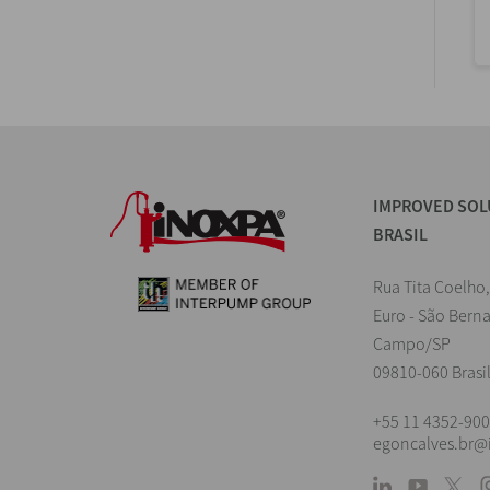
IMPROVED SOL
BRASIL
Rua Tita Coelho,
Euro - São Bern
Campo/SP
09810-060 Brasi
+55 11 4352-90
egoncalves.br