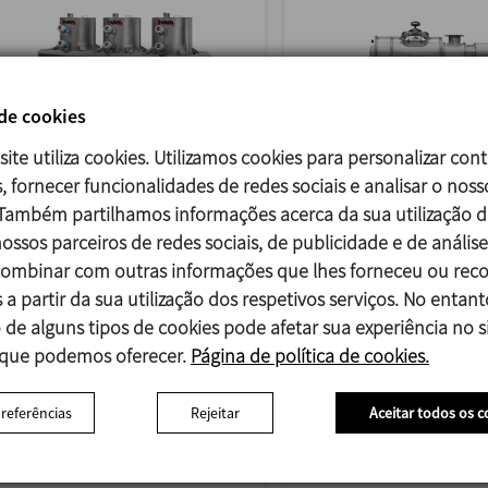
 de cookies
site utiliza cookies. Utilizamos cookies para personalizar con
, fornecer funcionalidades de redes sociais e analisar o noss
ESTAÇÃO DE CARREGAMENTO
PENEIRAS
 Também partilhamos informações acerca da sua utilização d
DE MICROINGREDIENTES
ossos parceiros de redes sociais, de publicidade e de análise
Mediante los tamizado
mbinar com outras informações que lhes forneceu ou reco
El conjunto estación de
conseguimos separar 
 a partir da sua utilização dos respetivos serviços. No entant
carga micros se emplea para
impurezas y desechar 
 de alguns tipos de cookies pode afetar sua experiência no si
dosificar de forma
grumos que puedan
 que podemos oferecer.
Página de política de cookies.
controlada las cantidades
contener los producto
necesarias de pequeños
polvo a transportar o..
preferências
Rejeitar
Aceitar todos os c
ingredientes...