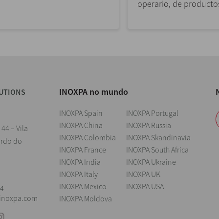
operario, de productos
INOXPA no mundo
UTIONS
INOXPA Spain
INOXPA Portugal
INOXPA China
INOXPA Russia
 44 – Vila
INOXPA Colombia
INOXPA Skandinavia
ardo do
INOXPA France
INOXPA South Africa
INOXPA India
INOXPA Ukraine
l
INOXPA Italy
INOXPA UK
INOXPA Mexico
INOXPA USA
04
@inoxpa.com
INOXPA Moldova