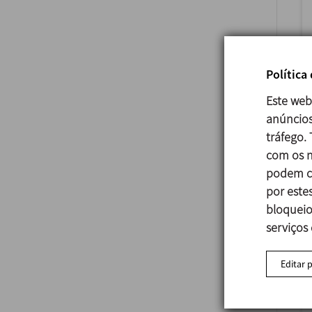
Política
Este web
anúncios
tráfego.
com os n
podem co
por estes
bloqueio
serviços
Editar 