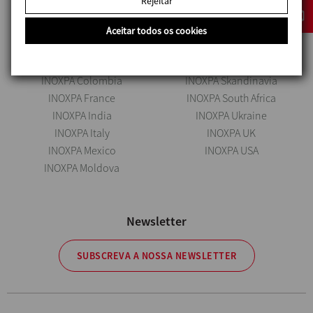
Rejeitar
INOXPA no mundo
Aceitar todos os cookies
INOXPA Spain
INOXPA Portugal
INOXPA China
INOXPA Russia
INOXPA Colombia
INOXPA Skandinavia
INOXPA France
INOXPA South Africa
INOXPA India
INOXPA Ukraine
INOXPA Italy
INOXPA UK
INOXPA Mexico
INOXPA USA
INOXPA Moldova
Newsletter
SUBSCREVA A NOSSA NEWSLETTER