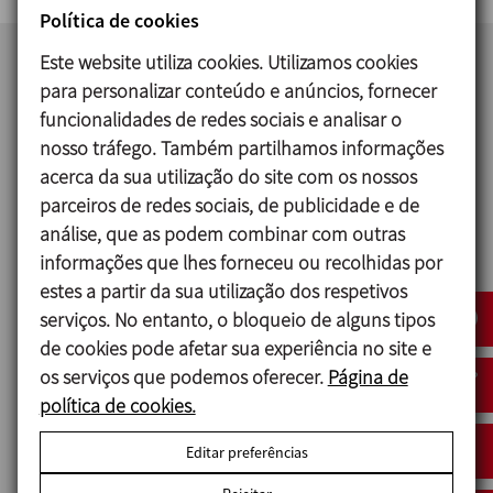
Política de cookies
Este website utiliza cookies. Utilizamos cookies
para personalizar conteúdo e anúncios, fornecer
funcionalidades de redes sociais e analisar o
nosso tráfego. Também partilhamos informações
acerca da sua utilização do site com os nossos
parceiros de redes sociais, de publicidade e de
análise, que as podem combinar com outras
IMPROVED SOLUTIONS BRASIL
informações que lhes forneceu ou recolhidas por
estes a partir da sua utilização dos respetivos
Rua Tita Coelho, 44 – Vila Euro - São Bernardo do Campo/SP
serviços. No entanto, o bloqueio de alguns tipos
09810-060 Brasil
de cookies pode afetar sua experiência no site e
os serviços que podemos oferecer.
Página de
+55 11 4352-9004
política de cookies.
egoncalves.br@inoxpa.com
Editar preferências