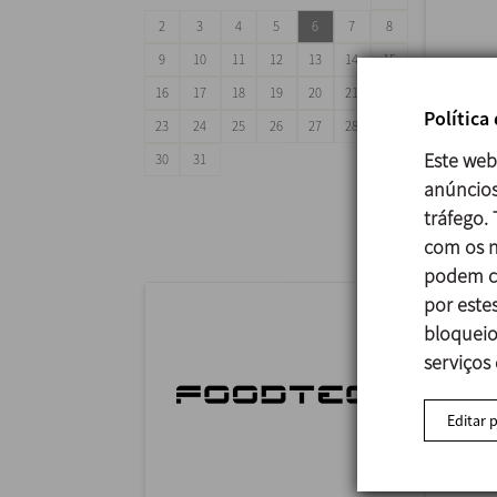
2
3
4
5
6
7
8
9
10
11
12
13
14
15
16
17
18
19
20
21
22
Política
23
24
25
26
27
28
29
ANUG
Este web
30
31
29/09
anúncios
Mumba
tráfego.
com os n
podem co
por estes
bloqueio
serviços
Editar 