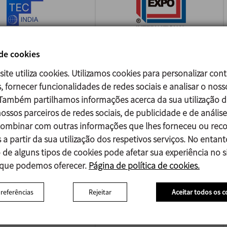
 de cookies
A FOODTEC INDIA
PACK EXPO
site utiliza cookies. Utilizamos cookies para personalizar con
INTERNATIONAL
/2026
, fornecer funcionalidades de redes sociais e analisar o noss
i - India
18/10/2026
 Também partilhamos informações acerca da sua utilização d
Chicago - USA
ossos parceiros de redes sociais, de publicidade e de análise
mbinar com outras informações que lhes forneceu ou reco
 a partir da sua utilização dos respetivos serviços. No entant
 de alguns tipos de cookies pode afetar sua experiência no si
 que podemos oferecer.
Página de política de cookies.
preferências
Rejeitar
Aceitar todos os c