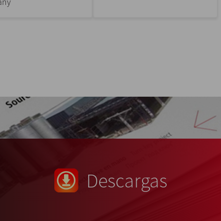
any
Descargas