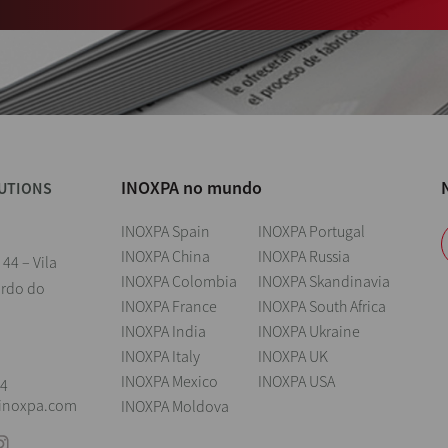
INOXPA no mundo
UTIONS
INOXPA Spain
INOXPA Portugal
INOXPA China
INOXPA Russia
 44 – Vila
INOXPA Colombia
INOXPA Skandinavia
ardo do
INOXPA France
INOXPA South Africa
INOXPA India
INOXPA Ukraine
l
INOXPA Italy
INOXPA UK
INOXPA Mexico
INOXPA USA
04
@inoxpa.com
INOXPA Moldova