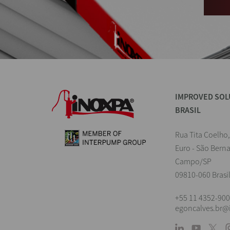
IMPROVED SOL
BRASIL
Rua Tita Coelho,
Euro - São Bern
Campo/SP
09810-060 Brasi
+55 11 4352-90
egoncalves.br