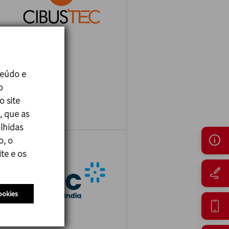
CIBUSTEC
teúdo e
27/10/2026
o
Parma - Italy
o site
, que as
lhidas
o, o
te e os
ookies