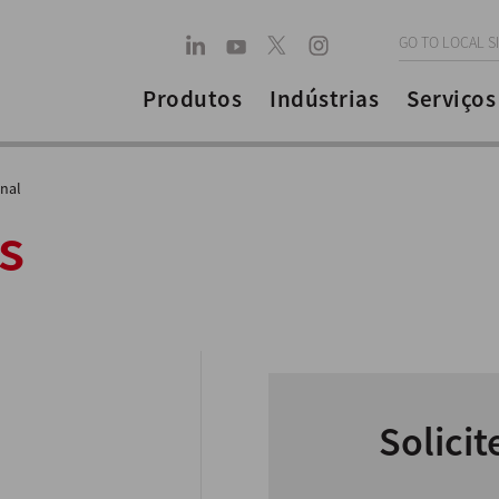
GO TO LOCAL S
Produtos
Indústrias
Serviços
nal
s
Solici