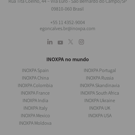
Rua Tita Coelho, 44 – Vila Euro - São Bernardo do Campo/SP
09810-060 Brasil
+55 11 4352-9004
egoncalves.br@inoxpa.com
INOXPA no mundo
INOXPA Spain
INOXPA Portugal
INOXPA China
INOXPA Russia
INOXPA Colombia
INOXPA Skandinavia
INOXPA France
INOXPA South Africa
INOXPA India
INOXPA Ukraine
INOXPA Italy
INOXPA UK
INOXPA Mexico
INOXPA USA
INOXPA Moldova