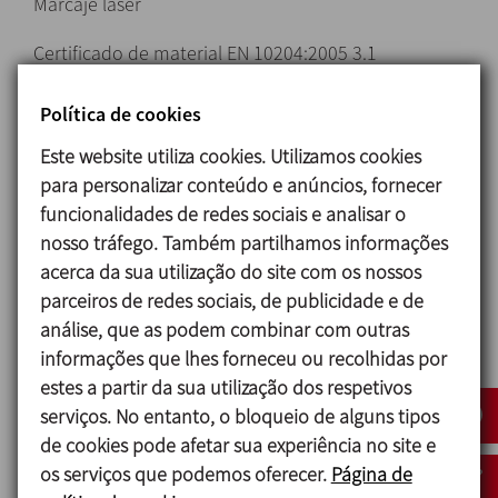
Marcaje láser
Certificado de material EN 10204:2005 3.1
Embalaje y envío
Política de cookies
Descuentos especiales por su compra on-line
Este website utiliza cookies. Utilizamos cookies
para personalizar conteúdo e anúncios, fornecer
Solicitar informação
funcionalidades de redes sociais e analisar o
nosso tráfego. Também partilhamos informações
acerca da sua utilização do site com os nossos
Acessórios
parceiros de redes sociais, de publicidade e de
análise, que as podem combinar com outras
informações que lhes forneceu ou recolhidas por
estes a partir da sua utilização dos respetivos
serviços. No entanto, o bloqueio de alguns tipos
de cookies pode afetar sua experiência no site e
os serviços que podemos oferecer.
Página de