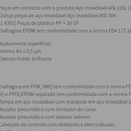
Peças em contacto com o produto Aço inoxidável AISI 316L (
Outras peças de aço inoxidável Aço inoxidável AISI 304
(1.4301) Peças de plástico PP + 30 GF
Diafragma EPDM (em conformidade com a norma FDA 177.260
Acabamento superficial:
Interno Ra ≤ 0,5 µm
Externo Polido brilhante
Diafragma em FPM, VMQ (em conformidade com a norma FDA
VI) e PTFE/EPDM separada (em conformidade com a norma F
Tampa em aço inoxidável com manípulo em aço inoxidável ou
Atuador pneumático com limitador de curso.
Atuador pneumático com detetor externo.
Cabeçote de controlo com detetores e eletroválvulas.