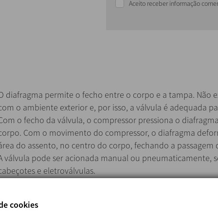
Aceito receber informação comer
O diafragma permite o fecho entre o corpo e a tampa. Não e
com o ambiente exterior e, por isso, a válvula é adequada pa
Com o fecho da válvula, o compressor pressiona o diafragma
corpo. Com o movimento do compressor, o diafragma deform
área do assento, no centro do corpo, fechando a passagem 
A válvula pode ser acionada manual ou pneumaticamente, s
cabeçotes e eletroválvulas.
Ao contrário de uma válvula de diafragma standard, cuja fu
linha, a válvula tipo NDL tem como função o fecho de uma s
 de cookies
principal.