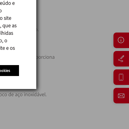
teúdo e
o
o site
 ponto de uso,
, que as
duzido ao mínimo.
lhidas
armácia.
o, o
te e os
es tamanhos proporciona
ookies
claves.
co de aço inoxidável.