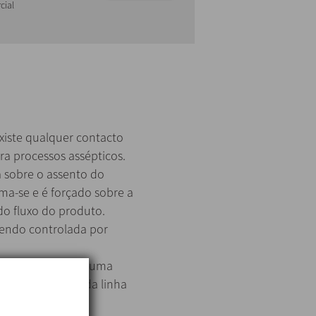
cial
xiste qualquer contacto
ra processos assépticos.
 sobre o assento do
a-se e é forçado sobre a
do fluxo do produto.
endo controlada por
nção é o fecho de uma
aída de produto da linha