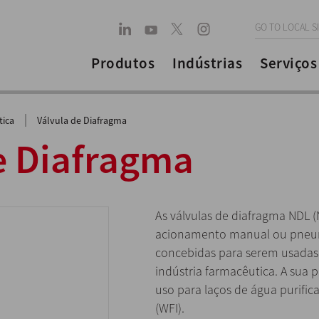
GO TO LOCAL S
Produtos
Indústrias
Serviços
|
tica
Válvula de Diafragma
e Diafragma
As válvulas de diafragma NDL (
acionamento manual ou pneum
concebidas para serem usadas
indústria farmacêutica. A sua 
uso para laços de água purific
(WFI).