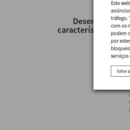
Este web
anúncios
tráfego.
Desenho e
com os n
características
podem co
por estes
bloqueio
serviços
Editar 