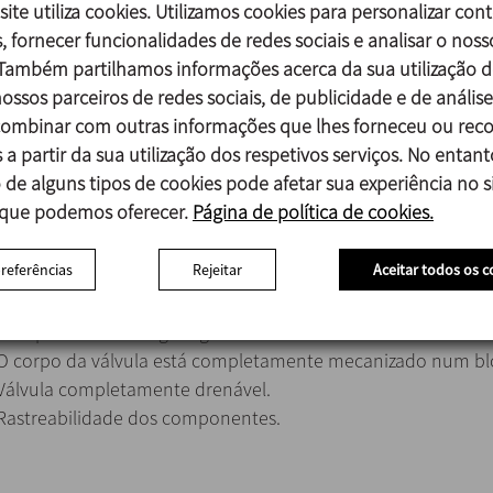
site utiliza cookies. Utilizamos cookies para personalizar con
, fornecer funcionalidades de redes sociais e analisar o noss
 Também partilhamos informações acerca da sua utilização d
Graças ao design deste tipo de válvula, o espaço morto num
ossos parceiros de redes sociais, de publicidade e de análise
comparativamente a uma válvula de diafragma normal, é re
mbinar com outras informações que lhes forneceu ou reco
Esta condição é preferida em normas como a ASME BPE de f
 a partir da sua utilização dos respetivos serviços. No entant
Espaço morto
 de alguns tipos de cookies pode afetar sua experiência no si
 que podemos oferecer.
Página de política de cookies.
O design modular com componentes comuns entre diferent
uma gama ampla e flexibilidade de configuração.
preferências
Rejeitar
Aceitar todos os c
Tampas e manípulos de aço inoxidável esterilizáveis em auto
Acionamento manual com limitador de curso.
Manípulos com design higiénico.
O corpo da válvula está completamente mecanizado num blo
Válvula completamente drenável.
Rastreabilidade dos componentes.