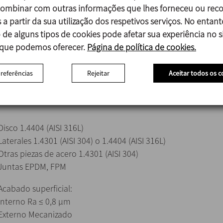
En definitiva, estos dos detectores proporcionan una óptim
mbinar com outras informações que lhes forneceu ou reco
una limpieza de la cámara intermedia.
 a partir da sua utilização dos respetivos serviços. No entant
 de alguns tipos de cookies pode afetar sua experiência no si
 que podemos oferecer.
Página de política de cookies.
Diseño compacto y robusto.
preferências
Rejeitar
Aceitar todos os c
Baja pérdida de carga.
Disco 1.4404 (AISI 316L)
Laterales 1.4301 (AISI 304) o 1.4404 (AISI 316L)
Otras piezas de acero 1.4301 (AISI 304)
Juntas EPDM, FPM
Acabado superficial:
Interno Ra ≤ 0,8 μm
Externo Mecanizado