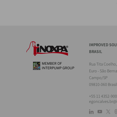
IMPROVED SOL
BRASIL
Rua Tita Coelho,
Euro - São Bern
Campo/SP
09810-060 Brasi
+55 11 4352-90
egoncalves.br