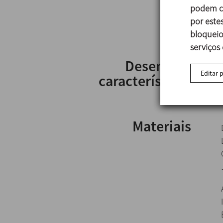
podem co
por estes
bloqueio
serviços
Desenho e
Editar 
características
Materiais