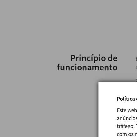
Princípio de
funcionamento
Política
Este web
anúncios
tráfego.
com os n