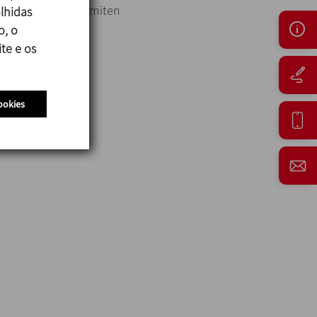
a protección y permiten
lhidas
o, o
te e os
ookies