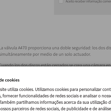
Aceito receber informação comer
La válvula A470 proporciona una doble seguridad: los dos di
simultáneamente por medio de un solo actuador.
Cuando los dos discos están cerrados se crea una cámara en
conectada al exterior se mantiene a presión atmosférica. Así,
alguna de las dos juntas se detecta la posible mezcla de pr
 de cookies
líquido hacia el exterior.
site utiliza cookies. Utilizamos cookies para personalizar con
El estado de las juntas se monitoriza por medio de uno de lo
, fornecer funcionalidades de redes sociais e analisar o noss
El detector superior permite la entrada del producto de limpi
 Também partilhamos informações acerca da sua utilização d
tipo de contaminación en la cámara.
ossos parceiros de redes sociais, de publicidade e de análise