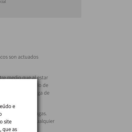
cial
scos son actuados
tre medio que al estar
 con cualquier fallo de
oductos con una fuga de
teúdo e
s detectores de fugas.
o
eza para evitar cualquier
o site
, que as