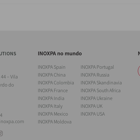
INOXPA no mundo
UTIONS
INOXPA Spain
INOXPA Portugal
INOXPA China
INOXPA Russia
 44 – Vila
INOXPA Colombia
INOXPA Skandinavia
ardo do
INOXPA France
INOXPA South Africa
INOXPA India
INOXPA Ukraine
l
INOXPA Italy
INOXPA UK
INOXPA Mexico
INOXPA USA
04
@inoxpa.com
INOXPA Moldova