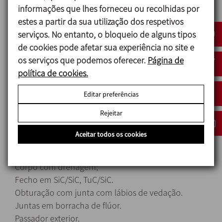
informações que lhes forneceu ou recolhidas por
Juntas EPDM
estes a partir da sua utilização dos respetivos
Acabamento superficial:
serviços. No entanto, o bloqueio de alguns tipos
Interno Ra < 0,8 μm
de cookies pode afetar sua experiência no site e
Externo Mate
os serviços que podemos oferecer.
Página de
política de cookies.
Conexiones: DIN 11851
CLAMP
Editar preferências
SMS
Rejeitar
Aceitar todos os cookies
Opções
Corpo com drenagem;
Fecho em SiC/SiC, TuC/SiC.
Obturação com junta com lábios de vedação.
Juntas em borracha de flúor.
Passador exterior.