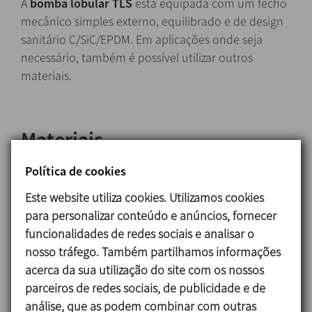
A
bomba lobular TLS
está equipada com um fecho
mecânico simples externo, equilibrado e de design
sanitário C/SiC/EPDM. Em aplicações onde seja
necessário, também é possível utilizar outros
materiais.
Materiais
Peças em contacto com o produto AISI 316L
Política de cookies
(1.4404)
Este website utiliza cookies. Utilizamos cookies
Outas peças de aço AISI 304L (1.4306)
para personalizar conteúdo e anúncios, fornecer
Suporte e lanterna GG-25
funcionalidades de redes sociais e analisar o
Juntas em contacto com o produto EPDM
nosso tráfego. Também partilhamos informações
acerca da sua utilização do site com os nossos
Fecho mecânico:
parceiros de redes sociais, de publicidade e de
Parte rotativa Carboneto de silício (SiC)
análise, que as podem combinar com outras
Parte estacionária Grafite (C)