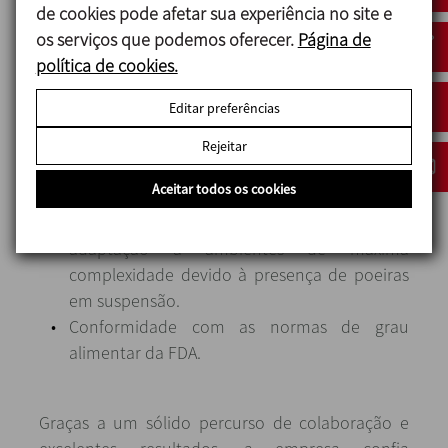
de cookies pode afetar sua experiência no site e
PLC.
os serviços que podemos oferecer.
Página de
Componentes de marcas de primeira
política de cookies.
qualidade para o bom funcionamento de
todo o equipamento.
Editar preferências
Automatização total do equipamento para
reduzir a possibilidade de erro humano e
Rejeitar
evitar as tarefas repetitivas entre os
Aceitar todos os cookies
operadores.
Equipamentos com proteção ATEX para a sua
adaptação a ambientes de máxima
complexidade devido à presença de poeiras
em suspensão.
Conformidade com as normas de grau
alimentar da FDA.
Graças a um sólido percurso de colaboração e