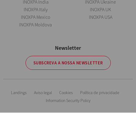
INOXPA India
INOXPA Ukraine
INOXPA Italy
INOXPA UK
INOXPA Mexico
INOXPA USA
INOXPA Moldova
Newsletter
SUBSCREVA A NOSSA NEWSLETTER
Landings
Aviso legal
Cookies
Política de privacidade
Information Security Policy
Informação orientadora. Reservamos o direito de modificar qualquer
material ou característica sem aviso prévio. Imagens não contratuais. All
Rights Reserved