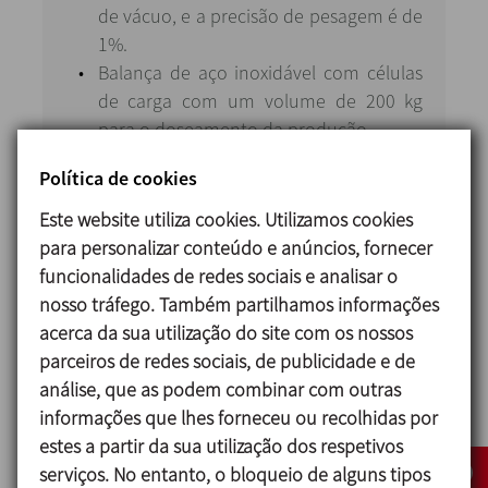
de vácuo, e a precisão de pesagem é de
1%.
Balança de aço inoxidável com células
de carga com um volume de 200 kg
para o doseamento da produção.
Ligação a um ponto de água de rede
Política de cookies
próximo para o doseamento de água
nas linhas de produção, com controlo
Este website utiliza cookies. Utilizamos cookies
automático do fluxo e da temperatura.
para personalizar conteúdo e anúncios, fornecer
Automatização completa da instalação
funcionalidades de redes sociais e analisar o
e controlo com PLC e Scada Rockwell.
nosso tráfego. Também partilhamos informações
acerca da sua utilização do site com os nossos
parceiros de redes sociais, de publicidade e de
Pontos de destaque
análise, que as podem combinar com outras
informações que lhes forneceu ou recolhidas por
estes a partir da sua utilização dos respetivos
Elementos em aço inoxidável de produção
serviços. No entanto, o bloqueio de alguns tipos
própria, incluindo caixas, quadros elétricos e