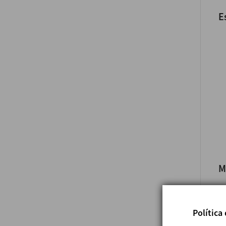
E
M
Política