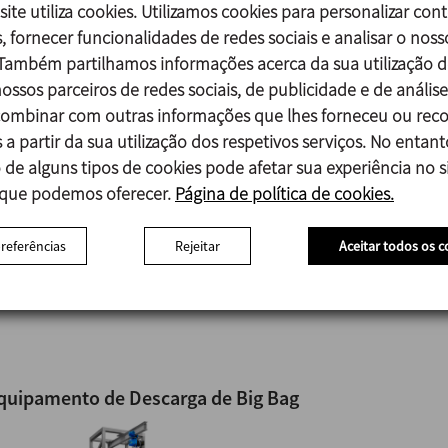
site utiliza cookies. Utilizamos cookies para personalizar con
, fornecer funcionalidades de redes sociais e analisar o noss
 Também partilhamos informações acerca da sua utilização d
ossos parceiros de redes sociais, de publicidade e de análise
mbinar com outras informações que lhes forneceu ou reco
isturador Tipo V MV
 a partir da sua utilização dos respetivos serviços. No entant
 de alguns tipos de cookies pode afetar sua experiência no si
 que podemos oferecer.
Página de política de cookies.
Ficha técnica (6)
preferências
Rejeitar
Aceitar todos os c
quipamento de Descarga de Big Bag