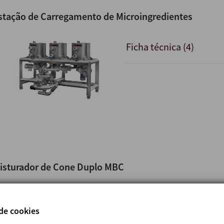
stação de Carregamento de Microingredientes
Ficha técnica (4)
isturador de Cone Duplo MBC
Ficha técnica (6)
 de cookies