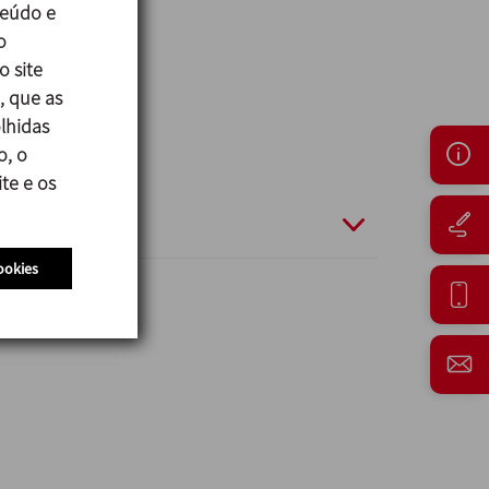
teúdo e
o
o site
, que as
lhidas
o, o
te e os
ookies