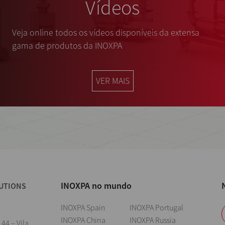
Vídeos
Veja online todos os vídeos disponíveis da extensa
gama de produtos da INOXPA
VER MAIS
INOXPA no mundo
UTIONS
INOXPA Spain
INOXPA Portugal
INOXPA China
INOXPA Russia
 44 – Vila