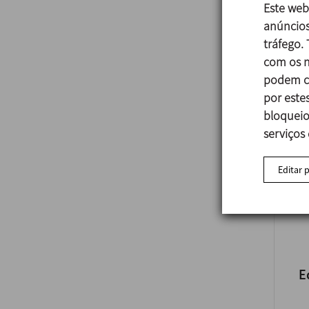
Este web
anúncios
tráfego.
com os n
podem co
M
por estes
bloqueio
serviços
Editar 
E