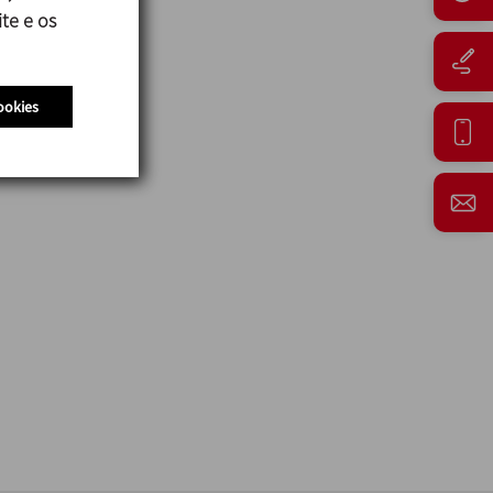
te e os
ookies