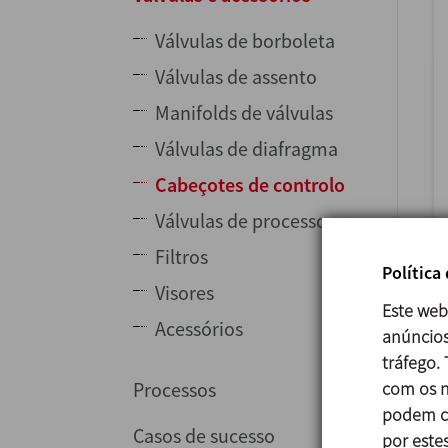
Válvulas de borboleta
Válvulas de assento
Manifolds de válvulas
Válvulas de diafragma
Cabeçotes de controlo
Válvulas de processo
Filtros
Política
Visores
Este web
Acessórios
anúncios
tráfego.
com os n
Processos
podem co
Casos de sucesso
por estes