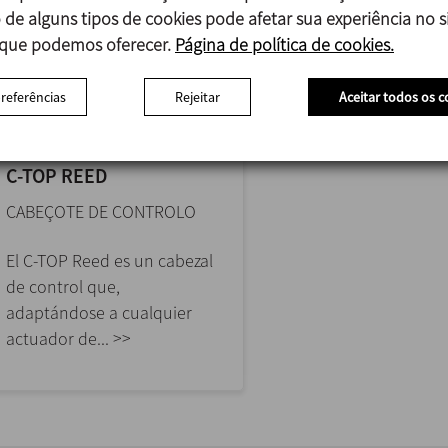
 de alguns tipos de cookies pode afetar sua experiência no si
 que podemos oferecer.
Página de política de cookies.
preferências
Rejeitar
Aceitar todos os c
C-TOP REED
CABEÇOTE DE CONTROLO
El C-TOP Reed es un cabezal
de control que,
adaptándose a cualquier
actuador de... >>