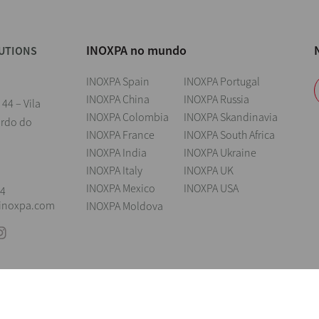
INOXPA no mundo
UTIONS
INOXPA Spain
INOXPA Portugal
INOXPA China
INOXPA Russia
 44 – Vila
INOXPA Colombia
INOXPA Skandinavia
ardo do
INOXPA France
INOXPA South Africa
INOXPA India
INOXPA Ukraine
l
INOXPA Italy
INOXPA UK
INOXPA Mexico
INOXPA USA
04
@inoxpa.com
INOXPA Moldova
ings
Aviso legal
Cookies
Política de privacidade
Information Security 