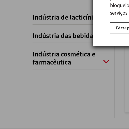
bloqueio
serviços
Indústria de lacticínios
Editar 
Indústria das bebidas
Indústria cosmética e
farmacêutica