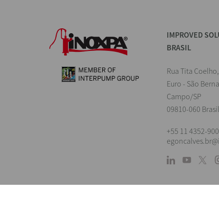
IMPROVED SOL
BRASIL
Rua Tita Coelho,
Euro - São Bern
Campo/SP
09810-060 Brasi
+55 11 4352-90
egoncalves.br
Land