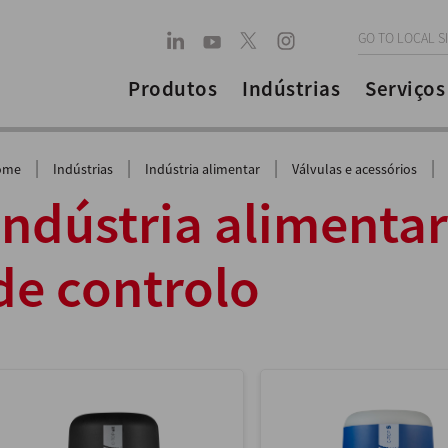
GO TO LOCAL S
Produtos
Indústrias
Serviços
|
|
|
|
ome
Indústrias
Indústria alimentar
Válvulas e acessórios
Indústria alimenta
de controlo