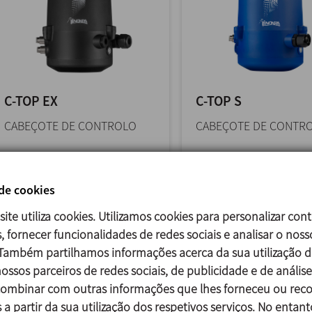
C-TOP EX
C-TOP S
CABEÇOTE DE CONTROLO
CABEÇOTE DE CONTR
El C-TOP eX es un cabezal de
El C-TOP S es un cabez
control que se adapta a
control que, adaptán
 de cookies
todos los actuadores de
cualquier actuador de
INOXPA para... >>
INOXPA,... >>
site utiliza cookies. Utilizamos cookies para personalizar con
, fornecer funcionalidades de redes sociais e analisar o noss
 Também partilhamos informações acerca da sua utilização d
ossos parceiros de redes sociais, de publicidade e de análise
mbinar com outras informações que lhes forneceu ou reco
 a partir da sua utilização dos respetivos serviços. No entant