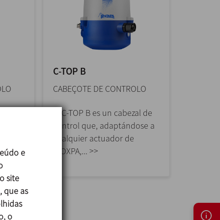
C-TOP B
OLO
CABEÇOTE DE CONTROLO
al de
El C-TOP B es un cabezal de
dose a
control que, adaptándose a
cualquier actuador de
INOXPA,... >>
teúdo e
o
o site
, que as
lhidas
o, o