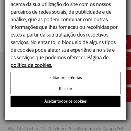
acerca da sua utilização do site com os nossos
parceiros de redes sociais, de publicidade e de
análise, que as podem combinar com outras
HTST
informações que lhes forneceu ou recolhidas por
PASTEURIZADOR
estes a partir da sua utilização dos respetivos
serviços. No entanto, o bloqueio de alguns tipos
de cookies pode afetar sua experiência no site e
os serviços que podemos oferecer.
Página de
política de cookies.
Editar preferências
Rejeitar
Aceitar todos os cookies
IMPROVED SOLUTIONS BRASIL
Rua Tita Coelho, 44 – Vila Euro - São Bernardo do Campo/SP