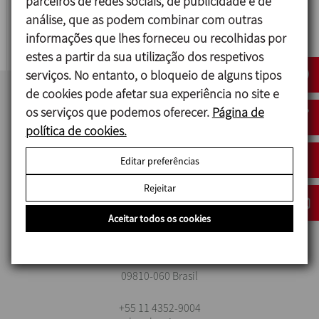
parceiros de redes sociais, de publicidade e de
análise, que as podem combinar com outras
REMONTADO DEL VINO TINTO
informações que lhes forneceu ou recolhidas por
estes a partir da sua utilização dos respetivos
serviços. No entanto, o bloqueio de alguns tipos
de cookies pode afetar sua experiência no site e
os serviços que podemos oferecer.
Página de
política de cookies.
Editar preferências
Rejeitar
Aceitar todos os cookies
IMPROVED SOLUTIONS BRASIL
Rua Tita Coelho, 44 – Vila Euro - São Bernardo do Campo/SP
09810-060 Brasil
+55 11 4352-9004