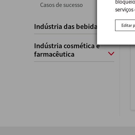
bloqueio
Casos de sucesso
serviços
Indústria das bebidas
Editar 
Indústria cosmética e
farmacêutica