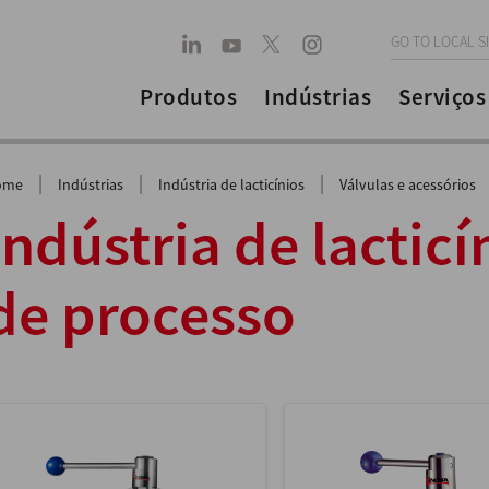
GO TO LOCAL S
Produtos
Indústrias
Serviços
|
|
|
ome
Indústrias
Indústria de lacticínios
Válvulas e acessórios
Indústria de lacticí
de processo