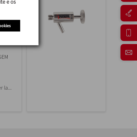
te e os
ookies
GEM
 la...