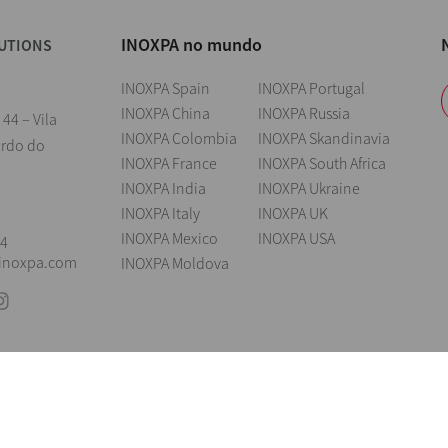
INOXPA no mundo
UTIONS
INOXPA Spain
INOXPA Portugal
INOXPA China
INOXPA Russia
 44 – Vila
INOXPA Colombia
INOXPA Skandinavia
ardo do
INOXPA France
INOXPA South Africa
INOXPA India
INOXPA Ukraine
l
INOXPA Italy
INOXPA UK
INOXPA Mexico
INOXPA USA
04
@inoxpa.com
INOXPA Moldova
ings
Aviso legal
Cookies
Política de privacidade
Information Security 
ireito de modificar qualquer material ou característica sem aviso prévio. Image