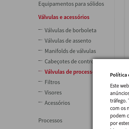
Equipamentos para sólidos
Válvulas e acessórios
Válvulas de borboleta
Válvulas de assento
Manifolds de válvulas
Cabeçotes de controlo
Válvulas de processo
Política
Filtros
Este web
Visores
anúncios
tráfego.
Acessórios
com os n
podem co
Processos
por estes