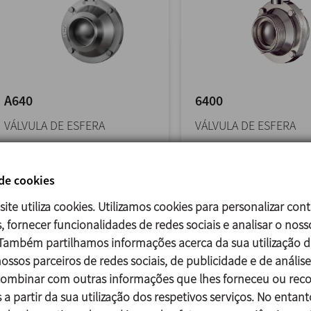
A640
6400
VÁLVULA DE ESFERA
VÁLVULA DE ESFERA
As válvulas de esfera A640,
As válvulas de esfera, 
quer sejam de acionamento
sejam de acionament
 de cookies
manual ou automático,... >>
manual ou automátic
site utiliza cookies. Utilizamos cookies para personalizar con
podem... >>
, fornecer funcionalidades de redes sociais e analisar o noss
 Também partilhamos informações acerca da sua utilização d
ossos parceiros de redes sociais, de publicidade e de análise
mbinar com outras informações que lhes forneceu ou reco
 a partir da sua utilização dos respetivos serviços. No entant