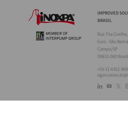
IMPROVED SOL
BRASIL
Rua Tita Coelho,
Euro - São Bern
Campo/SP
09810-060 Brasi
+55 11 4352-90
egoncalves.br
Land
Informação orientadora. Reservamos o d