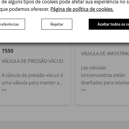
 de alguns tipos de cookies pode afetar sua experiência no si
 que podemos oferecer.
Página de política de cookies.
preferências
Rejeitar
Aceitar todos os c
7550
VÁLVULA DE AMOSTRA
VÁLVULA DE PRESSÃO-VÁCUO
Las válvulas
A válvula de pressão-vácuo é
tomamuestras están
uma válvula para manter a...
diseñadas para resolver
>>
>>