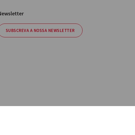
Newsletter
SUBSCREVA A NOSSA NEWSLETTER
Policy
ns não contratuais. All Rights Reserved