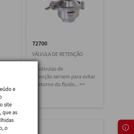
72700
VÁLVULA DE RETENÇÃO
quer
As válvulas de
o
retenção servem para evitar
o,
o retorno do fluido... >>
teúdo e
o
o site
, que as
lhidas
o, o